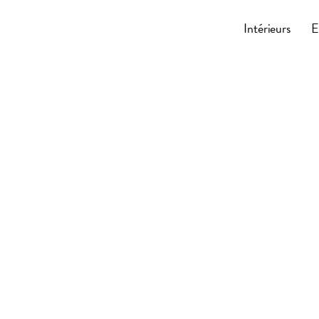
Cocoonly
Intérieurs
E