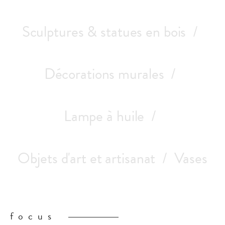
s
Sculptures & statues en bois
Décorations murales
Lampe à huile
Objets d'art et artisanat
Vases
focus