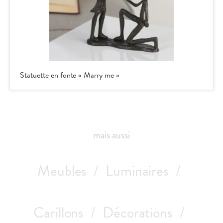
ieu
Statuette en fonte « Marry me »
mais aussi
Meubles
Luminaires
Carillons
Décorations