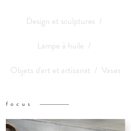
Design et sculptures
Lampe à huile
Objets d'art et artisanat
Vases
focus