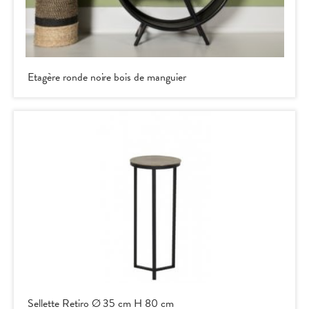
ieu
Etagère ronde noire bois de manguier
Sellette Retiro Ø 35 cm H 80 cm