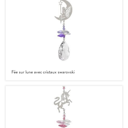
Fée sur lune avec cristaux swarovski