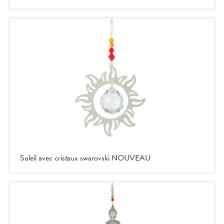
Soleil avec cristaux swarovski NOUVEAU