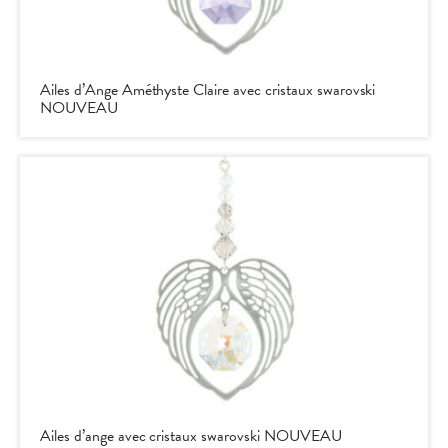
Ailes d’Ange Améthyste Claire avec cristaux swarovski
NOUVEAU
Ailes d’ange avec cristaux swarovski NOUVEAU