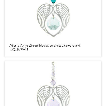
Ailes d’Ange Zircon bleu avec cristaux swarovski
NOUVEAU