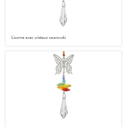
Licorne avec cristaux swarovski