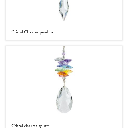
-ê
Cristal Chakras pendule
Cristal chakras goutte