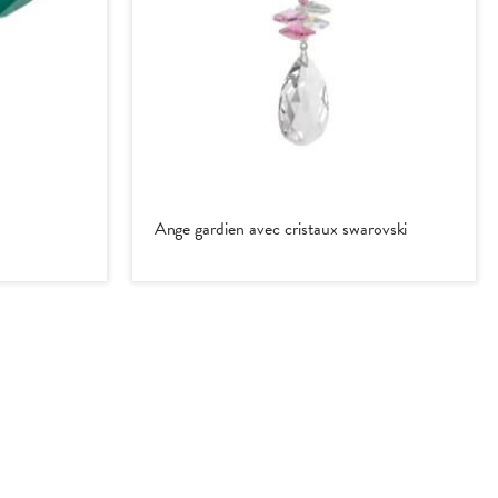
Ange gardien avec cristaux swarovski