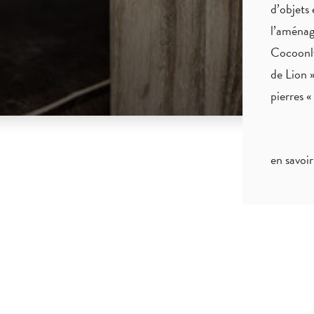
d’objets 
l’aménag
Cocoonly
de Lion »
pierres 
en savoir