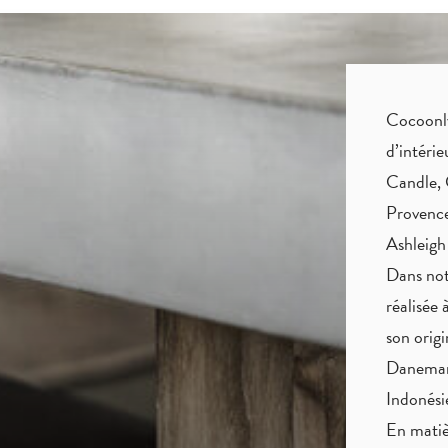
Cocoonly 
d’intéri
Candle, 
Provence
Ashleigh
Dans not
réalisée 
son origi
Danemark
Indonés
En matiè