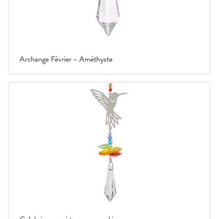
Archange Février – Améthyste
Colobri avec cristaux swarovski