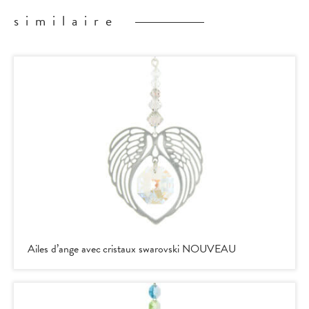
similaire
Ailes d’ange avec cristaux swarovski NOUVEAU