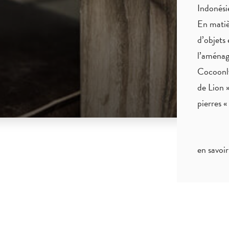
Indonés
En matiè
d’objets 
l’aménag
Cocoonly
de Lion »
pierres 
en savoir