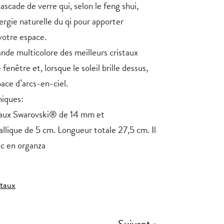
ascade de verre qui, selon le feng shui,
nergie naturelle du qi pour apporter
votre espace.
nde multicolore des meilleurs cristaux
fenêtre et, lorsque le soleil brille dessus,
pace d’arcs-en-ciel.
niques:
naux Swarovski® de 14 mm et
llique de 5 cm. Longueur totale 27,5 cm. Il
sac en organza
staux
Suivant »