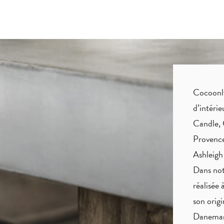
Cocoonly 
d’intéri
Candle, 
Provence
Ashleigh
Dans not
réalisée 
son origi
Danemark