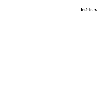
Cocoonly
Intérieurs
E