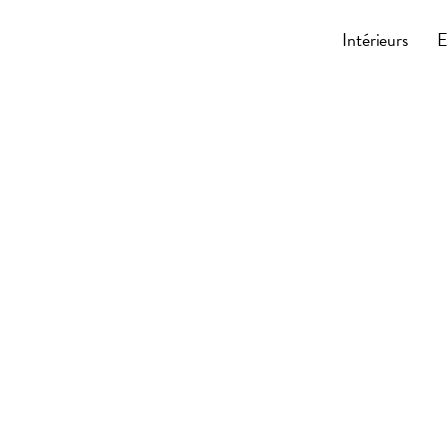
Cocoonly
Intérieurs
E