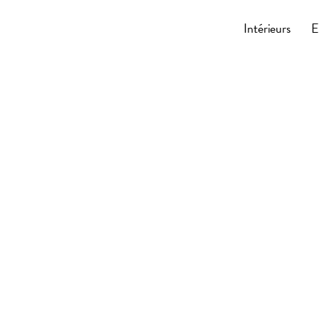
Cocoonly
Intérieurs
E