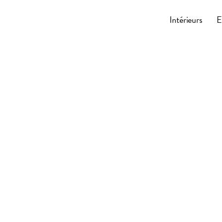
Cocoonly
Intérieurs
E