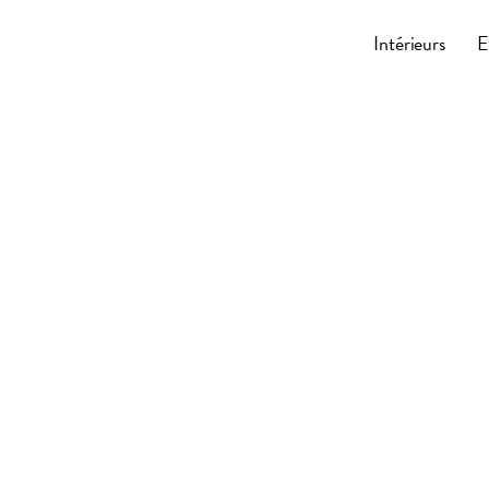
Cocoonly
Intérieurs
E