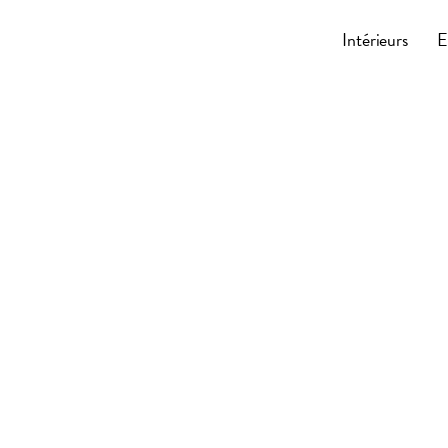
Cocoonly
Intérieurs
E