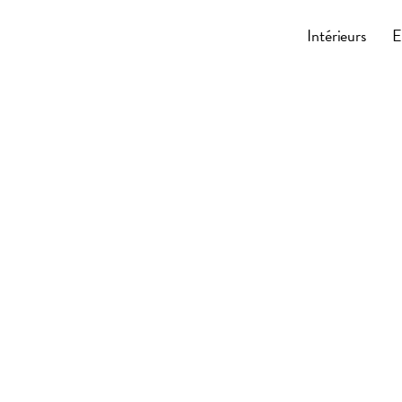
Cocoonly
Intérieurs
E