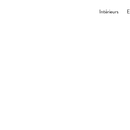
Cocoonly
Intérieurs
E