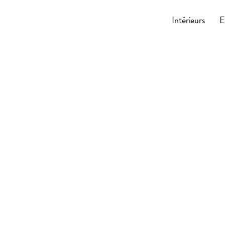
Cocoonly
Intérieurs
E