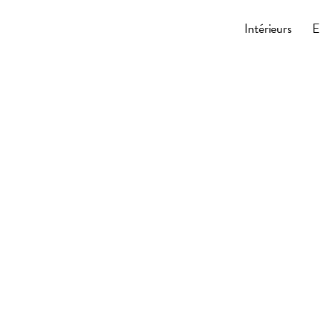
Cocoonly
Intérieurs
E