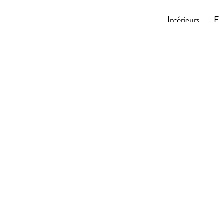
Cocoonly
Intérieurs
E