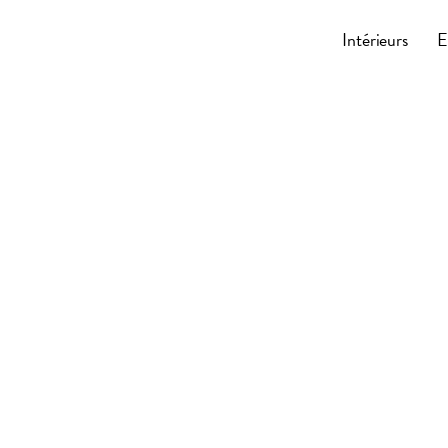
Cocoonly
Intérieurs
E