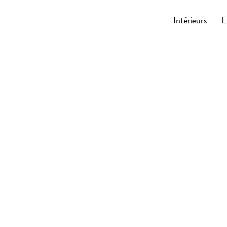
Cocoonly
Intérieurs
E