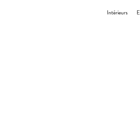
Cocoonly
Intérieurs
E