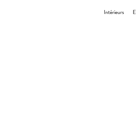
Cocoonly
Intérieurs
E