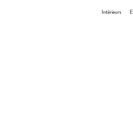
Cocoonly
Intérieurs
E