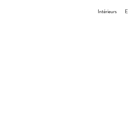
Cocoonly
Intérieurs
E