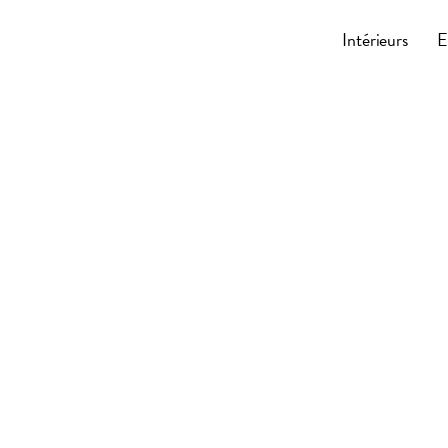
Cocoonly
Intérieurs
E