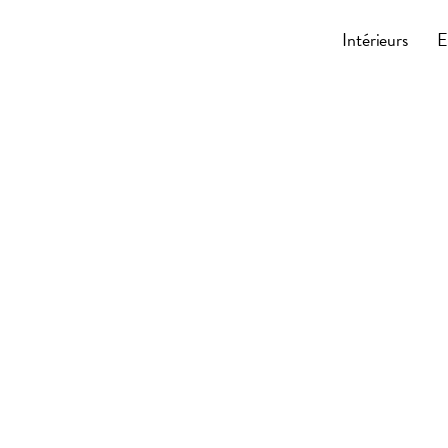
Cocoonly
Intérieurs
E