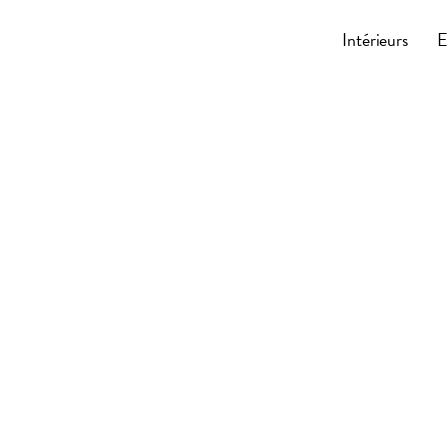
Cocoonly
Intérieurs
E