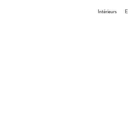
Cocoonly
Intérieurs
E