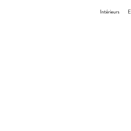
Cocoonly
Intérieurs
E