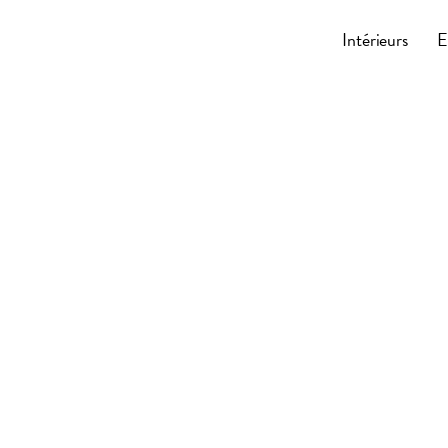
Cocoonly
Intérieurs
E