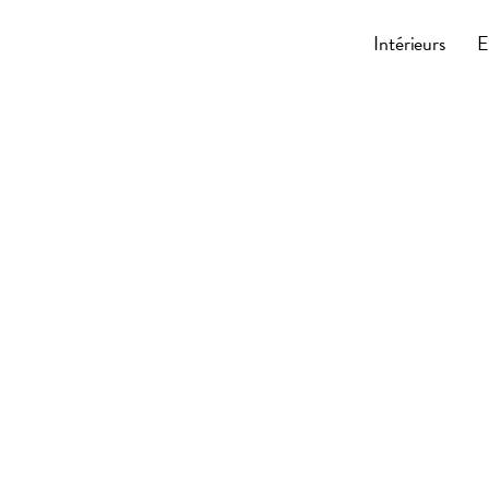
Cocoonly
Intérieurs
E