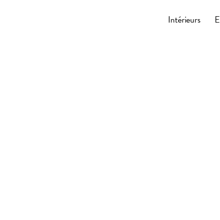
Cocoonly
Intérieurs
E