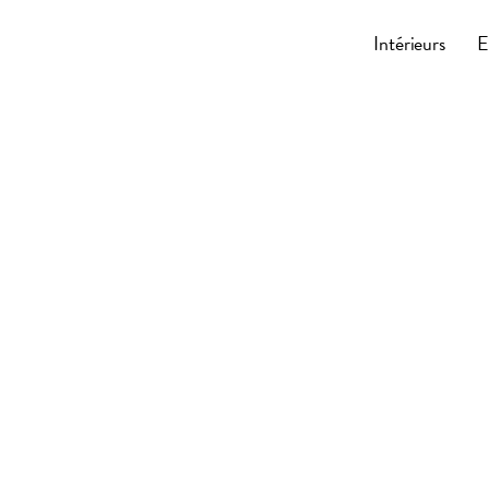
Cocoonly
Intérieurs
E