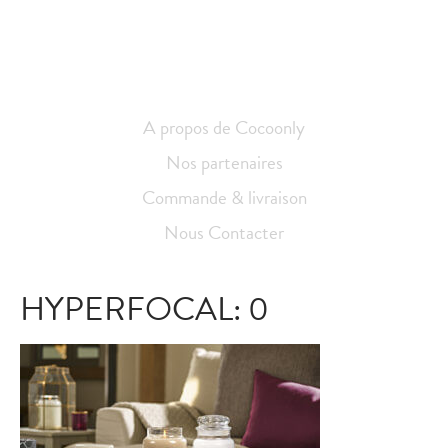
A propos de Cocoonly
Nos partenaires
Commande & livraison
Nous Contacter
HYPERFOCAL: 0