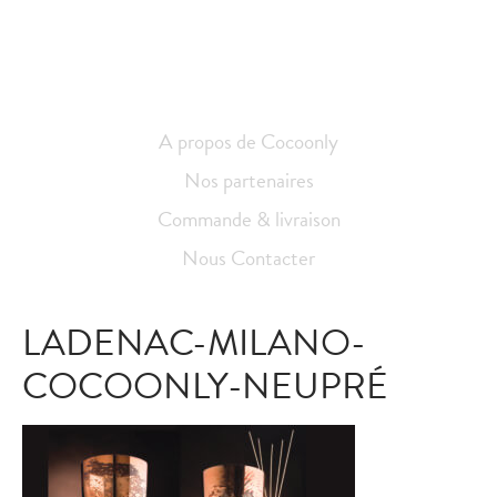
A propos de Cocoonly
Nos partenaires
Commande & livraison
Nous Contacter
LADENAC-MILANO-
COCOONLY-NEUPRÉ