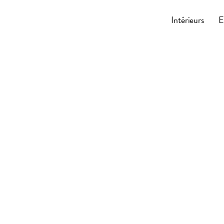
Cocoonly
Intérieurs
E