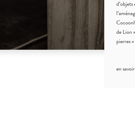
d’objets 
l’aménag
Cocoonly
de Lion »
pierres 
en savoir