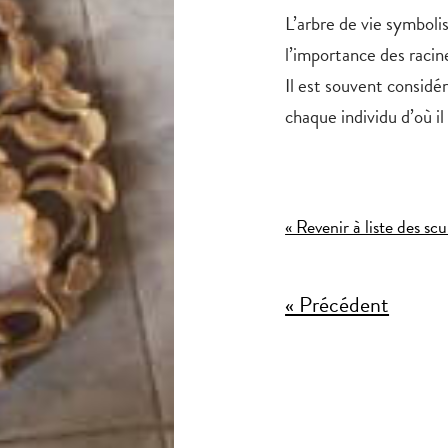
L’arbre de vie
symbolise
l’importance des racin
Il est souvent consid
chaque individu d’où il 
« Revenir à liste des sc
« Précédent