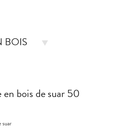
N BOIS
e en bois de suar 50
e suar