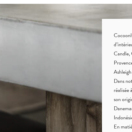
Cocoonly 
d’intéri
Candle, 
Provence
Ashleigh
Dans not
réalisée 
son origi
Danemark
Indonés
En matiè