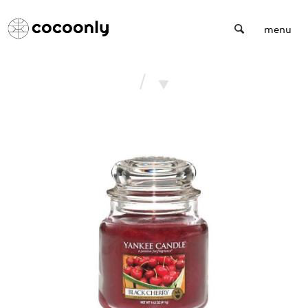
Cocoonly
menu
/