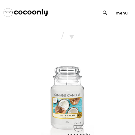
Cocoonly
menu
/