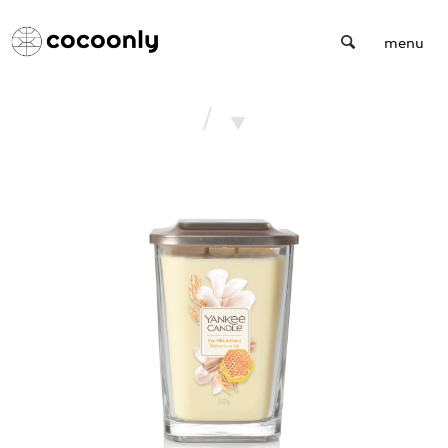
Cocoonly
menu
/