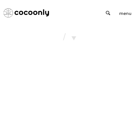
Cocoonly
menu
/