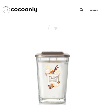
Cocoonly
menu
/