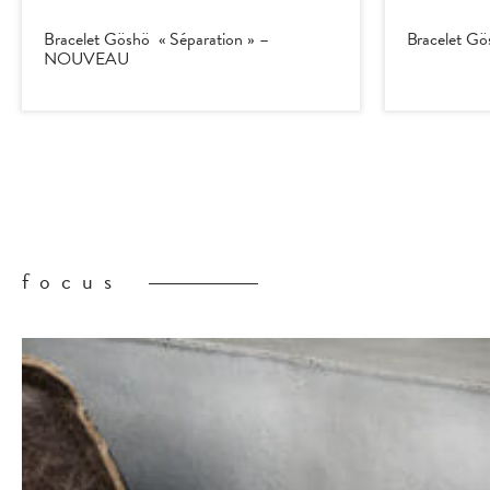
Bracelet Göshö « Séparation » –
Bracelet G
NOUVEAU
focus