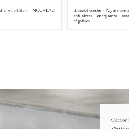
öshö « Fertilité » – NOUVEAU
Bracelet Göshö « Agate noire 
anti-stress – énergisante – éca
négatives
Cocoonly 
d’intéri