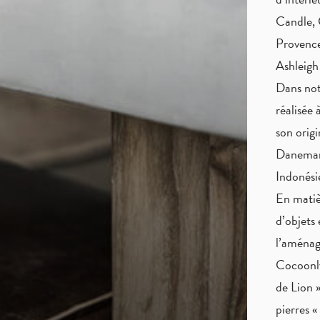
Candle, 
Provence
Ashleigh
Dans not
réalisée 
son origi
Danemark
Indonés
En matiè
d’objets 
l’aménag
Cocoonly
de Lion »
pierres 