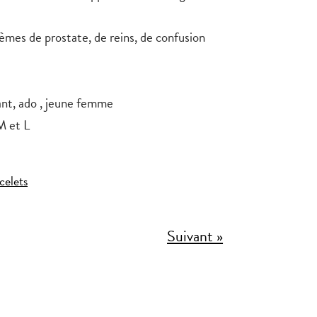
lèmes de prostate, de reins, de confusion
ant, ado , jeune femme
M et L
celets
Suivant »