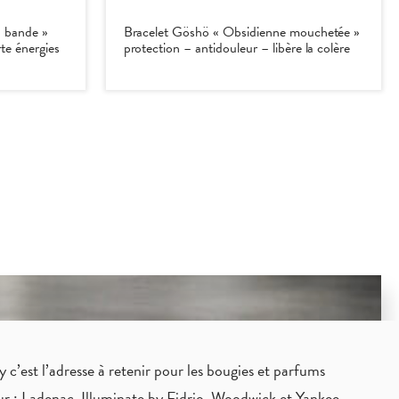
à bande »
Bracelet Göshö « Obsidienne mouchetée »
rte énergies
protection – antidouleur – libère la colère
c’est l’adresse à retenir pour les bougies et parfums
eur : Ladenac, Illuminate by Fidrio, Woodwick et Yankee