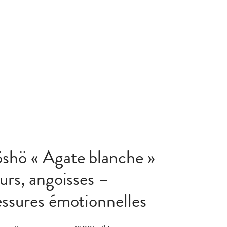
shö « Agate blanche »
eurs, angoisses –
lessures émotionnelles