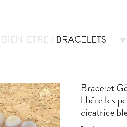
BIEN_ETRE /
BRACELETS
Bracelet Gö
libère les p
cicatrice b