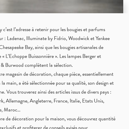
c’est l’adresse à retenir pour les bougies et parfums
eur : Ladenac, Illuminate by Fidrio, Woodwick et Yankee
Chesapeake Bay, ainsi que les bougies artisanales de
 « L’Echoppe Buissonnière ». Les lampes Berger et
 & Burwood complètent la sélection.
re magasin de décoration, chaque pièce,
essentiellement
à la main
, a été sélectionnée pour sa qualité, son design et
ne. Vous trouverez ainsi des articles issus de divers pays :
, Allemagne, Angleterre, France, Italie, Etats Unis,
ie, Maroc…
re de décoration pour la maison, vous découvrez quantité
exclusifs
et profiterez de
conseils avisés
pour