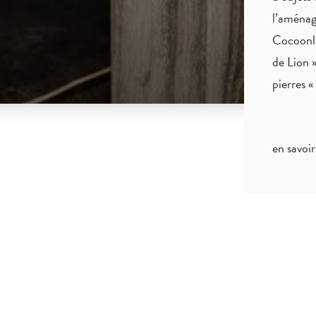
l’aménag
Cocoonly
de Lion »
pierres 
en savoir