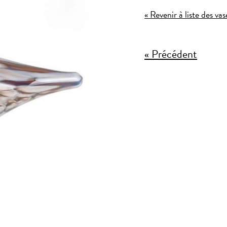
« Revenir à liste des vas
« Précédent