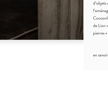
d’objets 
l’aménag
Cocoonly
de Lion »
pierres 
en savoir