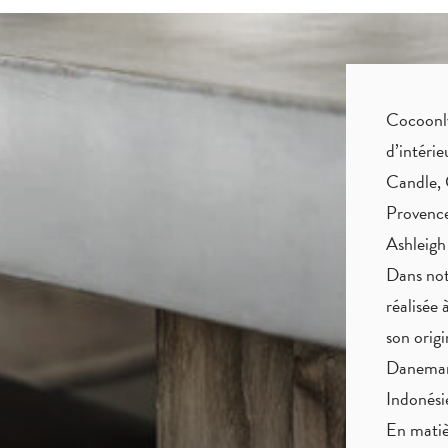
Cocoonly 
d’intéri
Candle, 
Provence
Ashleigh
Dans not
réalisée 
son origi
Danemark
Indonés
En matiè