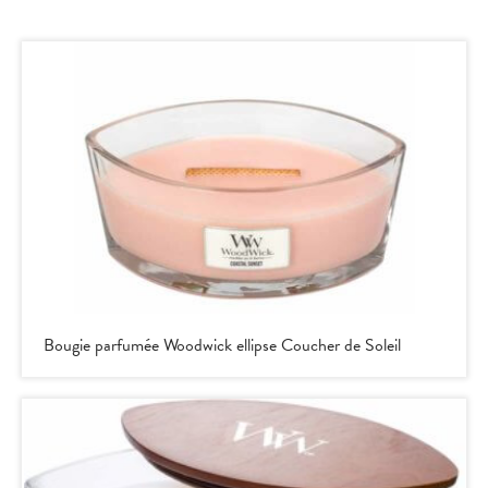
Bougie parfumée Woodwick ellipse Coucher de Soleil