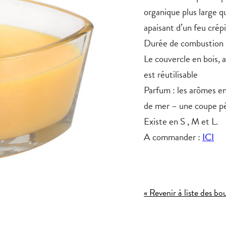
organique plus large q
apaisant d’un feu crép
Durée de combustion 
Le couvercle en bois, a
est réutilisable
Parfum
: les arômes en
de mer – une coupe pé
Existe en S , M et L.
A commander :
ICI
« Revenir à liste des 