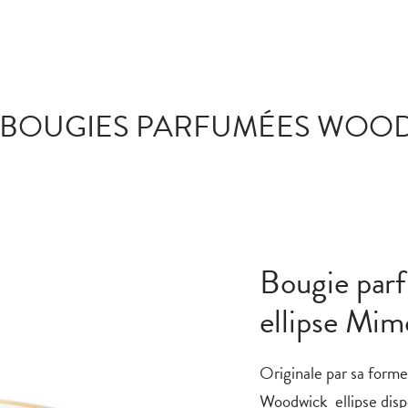
BOUGIES PARFUMÉES WOO
Bougie par
ellipse Mim
Originale par sa form
Woodwick
ellipse
disp