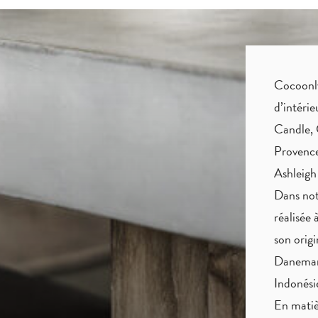
Cocoonly 
d’intéri
Candle, 
Provence
Ashleigh
Dans not
réalisée 
son origi
Danemark
Indonés
En matiè