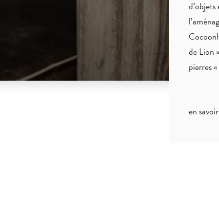
d’objets 
l’aménag
Cocoonly
de Lion »
pierres 
en savoir