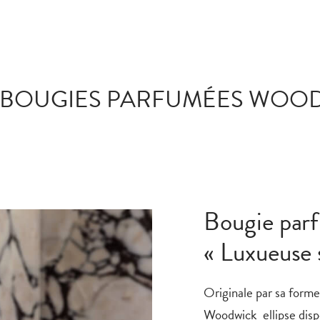
BOUGIES PARFUMÉES WOO
Bougie par
« Luxueuse 
Originale par sa form
Woodwick
ellipse
disp