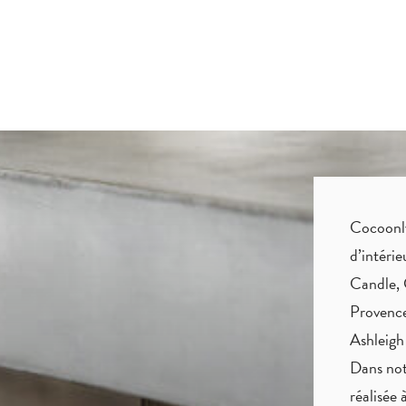
Cocoonly 
d’intéri
Candle, 
Provence
Ashleigh
Dans not
réalisée 