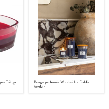
pse Trilogy
Bougie parfumée Woodwick « Dahlia
hinoki »