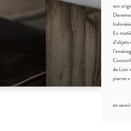
son origi
Danemark
Indonés
En matiè
d’objets 
l’aménag
Cocoonly
de Lion »
pierres 
en savoir