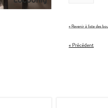
« Revenir à liste des 
« Précédent