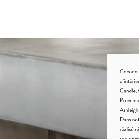
Cocoonly 
d’intéri
Candle, 
Provence
Ashleigh
Dans not
réalisée 
son origi