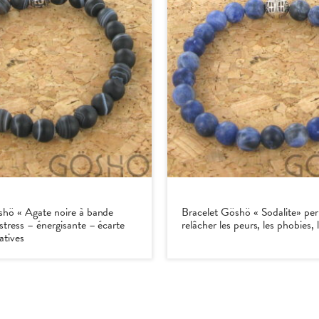
shö « Agate noire à bande
Bracelet Göshö « Sodalite» pe
stress – énergisante – écarte
relâcher les peurs, les phobies, l
atives