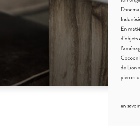
Danemark
Indonés
En matiè
d’objets 
l’aménag
Cocoonly
de Lion »
pierres 
en savoir