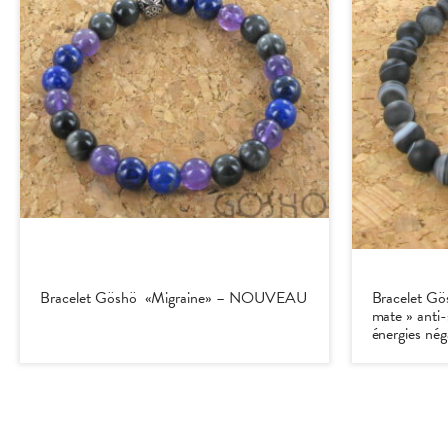
Bracelet Göshö «Migraine» – NOUVEAU
Bracelet Gö
mate » anti-
énergies nég