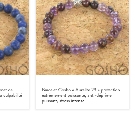
rmet de
Bracelet Göshö « Auralite 23 » protection
a culpabilité
extrêmement puissante, anti-déprime
puissant, stress intense