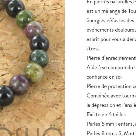
En pierres naturelles 
est un mélange de
Tou
énergies néfastes des
événements douloureux
esprit pour vous aider
stress.
Pierre d’enracinement
Aide à se comprendre s
confiance en soi
Pierre de protection 
Combinée avec
tourma
la dépression et l’anx
Existe en 6 tailles
Perles 6 mm : enfant,
Perles 8 mm : S, M et