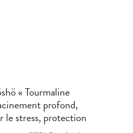
shö « Tourmaline
acinement profond,
er le stress, protection