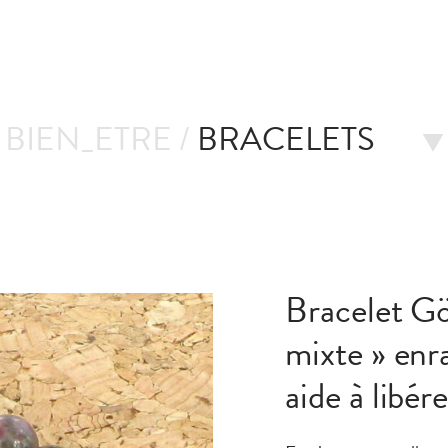
BIEN_ETRE /
BRACELETS
Bracelet Gö
mixte » enr
aide à libér