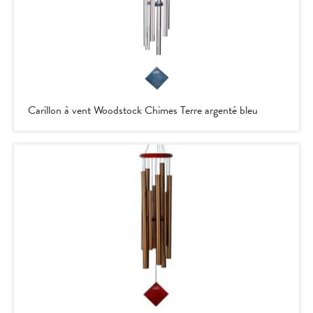
Carillon à vent Woodstock Chimes Terre argenté bleu